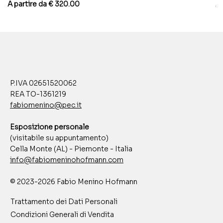
Prezzo scontato
Pr
A partire da
€ 320.00
A 
P.IVA 02651520062
REA TO-1361219
fabiomenino@pec.it
Esposizione personale
(visitabile su appuntamento)
Cella Monte (AL) - Piemonte - Italia
info@fabiomeninohofmann.com
© 2023-2026 Fabio Menino Hofmann
Trattamento dei Dati Personali
Condizioni Generali di Vendita