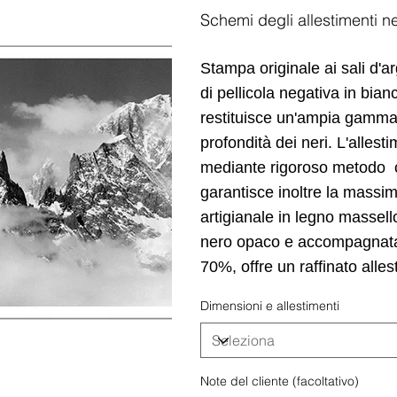
Schemi degli allestimenti ne
Stampa originale ai sali d'
di pellicola negativa in bian
restituisce un'ampia gamma 
profondità dei neri. L'allest
mediante rigoroso metodo con
garantisce inoltre la massim
artigianale in legno massell
nero opaco e accompagnata d
70%, offre un raffinato alle
Dimensioni e allestimenti
Note del cliente (facoltativo)
Fino