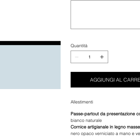
a
500
caratteri.
Quantità
AGGIUNGI AL CARR
Allestimenti
Passe-partout da presentazione c
bianco naturale
Cornice artigianale in legno masse
nero opaco verniciato a mano e vet