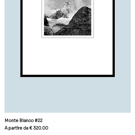
Monte Bianco #22
M
Prezzo scontato
Pr
A partire da
€ 320.00
A 