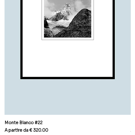
Monte Bianco #22
M
Prezzo scontato
Pr
A partire da
€ 320.00
A 