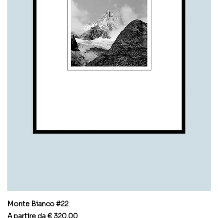
Monte Bianco #22
M
Prezzo scontato
Pr
A partire da
€ 320.00
A 