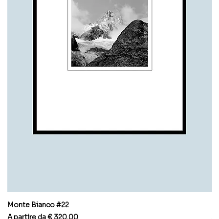
Monte Bianco #22
M
Prezzo scontato
Pr
A partire da
€ 320.00
A 